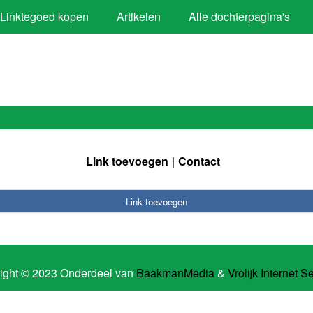
Linktegoed kopen
Artikelen
Alle dochterpagina's
Link toevoegen
Contact
Link toevoegen
ight © 2023 Onderdeel van
BaakmanMedia
&
Vrolijk Internet S