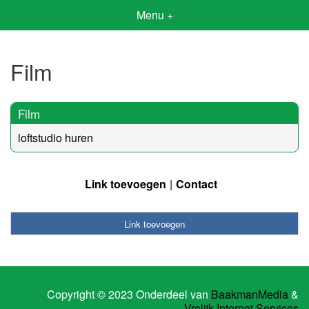
Menu +
Film
Film
loftstudio huren
Link toevoegen
Contact
Link toevoegen
Copyright © 2023 Onderdeel van
BaakmanMedia
&
Vrolijk Internet Services