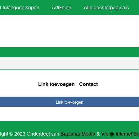
Linktegoed kopen
Artikelen
Alle dochterpagina's
Link toevoegen
Contact
Link toevoegen
ight © 2023 Onderdeel van
BaakmanMedia
&
Vrolijk Internet S