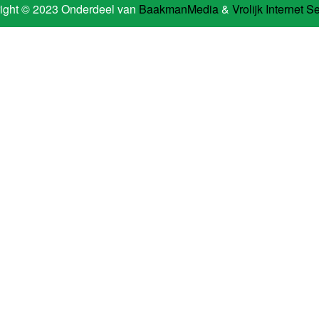
ight © 2023 Onderdeel van
BaakmanMedia
&
Vrolijk Internet S