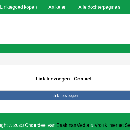
Linktegoed kopen
Artikelen
Alle dochterpagina's
Link toevoegen
Contact
Link toevoegen
ight © 2023 Onderdeel van
BaakmanMedia
&
Vrolijk Internet S