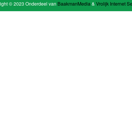
ight © 2023 Onderdeel van
BaakmanMedia
&
Vrolijk Internet S