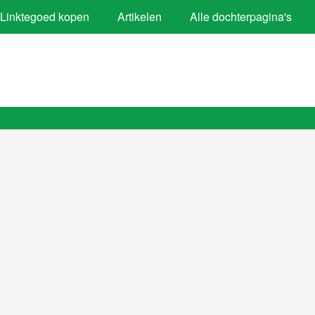
Linktegoed kopen
Artikelen
Alle dochterpagina's