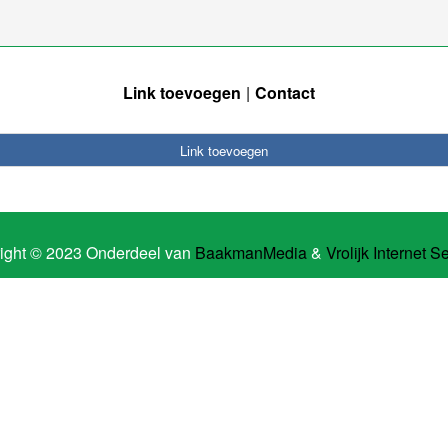
Link toevoegen
Contact
Link toevoegen
ight © 2023 Onderdeel van
BaakmanMedia
&
Vrolijk Internet S